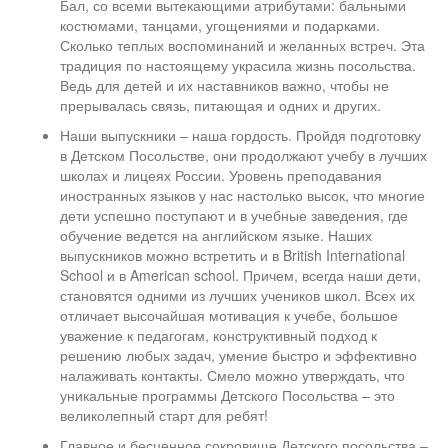
Бал, со всеми вытекающими атрибутами: бальными
костюмами, танцами, угощениями и подарками.
Сколько теплых воспоминаний и желанных встреч. Эта
традиция по настоящему украсила жизнь посольства.
Ведь для детей и их наставников важно, чтобы не
прерывалась связь, питающая и одних и других.
Наши выпускники – наша гордость. Пройдя подготовку
в Детском Посольстве, они продолжают учебу в лучших
школах и лицеях России. Уровень преподавания
иностранных языков у нас настолько высок, что многие
дети успешно поступают и в учебные заведения, где
обучение ведется на английском языке. Наших
выпускников можно встретить и в British International
School и в American school. Причем, всегда наши дети,
становятся одними из лучших учеников школ. Всех их
отличает высочайшая мотивация к учебе, большое
уважение к педагогам, конструктивный подход к
решению любых задач, умение быстро и эффективно
налаживать контакты. Смело можно утверждать, что
уникальные программы Детского Посольства – это
великолепный старт для ребят!
Главное и бесценное сокровище Детского посольства –