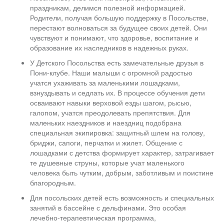
праздникам, делимся полезной информацией.
Родители, получая большую поддержку в Посольстве,
перестают волноваться за будущее своих детей. Они
чувствуют и понимают, что здоровье, воспитание и
образование их наследников в надежных руках.
У Детского Посольства есть замечательные друзья в
Пони-клубе. Наши малыши с огромной радостью
учатся ухаживать за маленькими лошадками,
взнуздывать и седлать их. В процессе обучения дети
осваивают навыки верховой езды шагом, рысью,
галопом, учатся преодолевать препятствия. Для
маленьких наездников и наездниц подобрана
специальная экипировка: защитный шлем на голову,
бриджи, сапоги, перчатки и жилет. Общение с
лошадками с детства формирует характер, затрагивает
те душевные струны, которые учат маленького
человека быть чутким, добрым, заботливым и поистине
благородным.
Для посольских детей есть возможность и специальных
занятий в бассейне с дельфинами. Это особая
лечебно-терапевтическая программа,