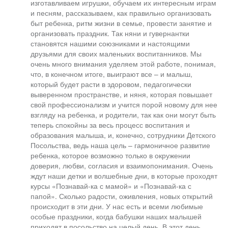
изготавливаем игрушки, обучаем их интересным играм
и песням, рассказываем, как правильно организовать
быт ребенка, ритм жизни в семье, провести занятие и
организовать праздник. Так няни и гувернантки
становятся нашими союзниками и настоящими
друзьями для своих маленьких воспитанников. Мы
очень много внимания уделяем этой работе, понимая,
что, в конечном итоге, выиграют все – и малыш,
который будет расти в здоровом, педагогически
выверенном пространстве, и няня, которая повышает
свой профессионализм и учится порой новому для нее
взгляду на ребенка, и родители, так как они могут быть
теперь спокойны за весь процесс воспитания и
образования малыша, и, конечно, сотрудники Детского
Посольства, ведь наша цель – гармоничное развитие
ребенка, которое возможно только в окружении
доверия, любви, согласия и взаимопонимания. Очень
ждут наши детки и волшебные дни, в которые проходят
курсы «Познавай-ка с мамой» и «Познавай-ка с
папой». Сколько радости, оживления, новых открытий
происходит в эти дни. У нас есть и всеми любимые
особые праздники, когда бабушки наших малышей
приходят в посольство на целый день. В этот день