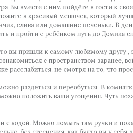
ра Вы вместе с ним пойдёте в гости к сво
оложите в красивый мешочек, который лучш
нчик, слива или домашние печеньки. В ден
ть и пройти с ребёнком путь до Домика с
дто вы пришли к самому любимому другу , 
знакомиться с пространством заранее, войд
же расслабиться, не смотря на то, что про
можно раздеться и переобуться. В комнатк
у можно положить ваши угощения. Чуть поз
и с водой. Можно помыть там ручки и пок
тельно, без стеснения, как будто вы у себя