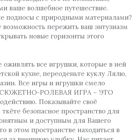
ами ваше волшебное путешествие.
бные подносы с природными материалами?
у возможность пережить ваш энтузиазм
ткрывать новые горизонты этого
е оживлять все игрушки, которые в ней
етской кухне, переоденьте куклу Лялю,
газин. Все игры и игрушки смело
нком СЮЖЕТНО-РОЛЕВАЯ ИГРА – ЭТО
одействию. Показывайте своё
 ткёте безопасное пространство для
 понятным и доступным для Вашего
кто в этом пространстве находиться в
ся за внешнюю улыбку. Нас питает