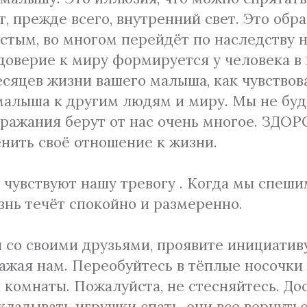
т, прежде всего, внутренний свет. Это об
стым, во многом перейдёт по наследству
 доверие к миру формируется у человека в
сяцев жизни вашего малыша, как чувствов
малыша к другим людям и миру. Мы не буд
дражания берут от нас очень многое. ЗДО
енить своё отношение к жизни.
 чувствуют нашу тревогу . Когда мы спеши
знь течёт спокойно и размеренно.
и со своими друзьями, проявите инициативу
ажая нам. Переобуйтесь в тёплые носочки 
 комнаты. Пожалуйста, не стесняйтесь. Дос
кладывать игрушки спать, они все вернуть