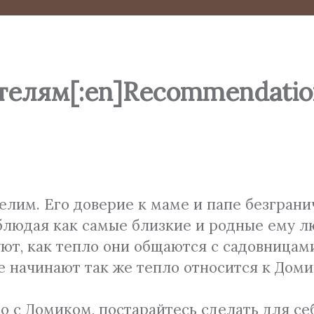
телям[:en]Recommendation
елим. Его доверие к маме и папе безграни
людая как самые близкие и родные ему люд
ют, как тепло они общаются с садовницам
 начинают так же тепло относится к Домик
во с Домиком, постарайтесь сделать для с