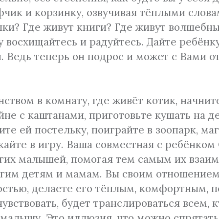
фчик и корзинку, озвучивая тёплыми слов
рушки? Где живут книги? Где живут волше
у восхищайтесь и радуйтесь. Дайте ребёнк
. Ведь теперь он подрос и может с Вами о
ством в комнату, где живёт котик, начнит
йне с каштанами, приготовьте кушать на д
ите ей постельку, поиграйте в зоопарк, ма
лекайте в игру. Ваша совместная с ребё
гих малышей, помогая тем самым их взаим
угим детям и мамам. Вы своим отношением
достью, делаете его тёплым, комфортным,
 чувствовать, будет транслироваться всем, 
 малышу. Это иллюзия, что можно спрятать