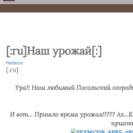
[:ru]Наш урожай[:]
Redactor
[:ru]
Ура!! Наш любимый Посольский огород
И вот… Пришло время урожая!!??? Ах…К
пригот