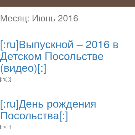
Месяц:
Июнь 2016
[:ru]Выпускной – 2016 в
Детском Посольстве
(видео)[:]
[:ru][:]
[:ru]День рождения
Посольства[:]
[:ru][:]