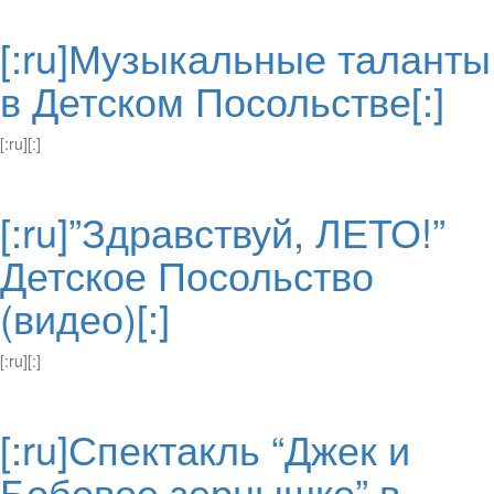
[:ru]Музыкальные таланты
в Детском Посольстве[:]
[:ru][:]
[:ru]”Здравствуй, ЛЕТО!”
Детское Посольство
(видео)[:]
[:ru][:]
[:ru]Спектакль “Джек и
Бобовое зернышко” в