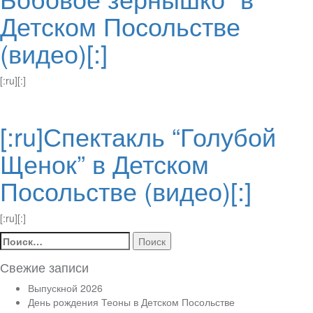
Детском Посольстве
(видео)[:]
[:ru][:]
[:ru]Спектакль “Голубой
Щенок” в Детском
Посольстве (видео)[:]
[:ru][:]
Найти:
Свежие записи
Выпускной 2026
День рождения Теоны в Детском Посольстве