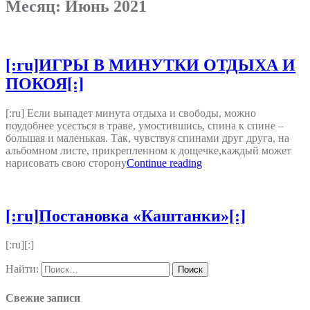
Месяц:
Июнь 2021
[:ru]ИГРЫ В МИНУТКИ ОТДЫХА И
ПОКОЯ[:]
[:ru] Если выпадет минута отдыха и свободы, можно
поудобнее усесться в траве, умостившись, спина к спине –
большая и маленькая. Так, чувствуя спинами друг друга, на
альбомном листе, прикрепленном к дощечке,каждый может
нарисовать свою сторону
Continue reading
[:ru]Постановка «Каштанки»[:]
[:ru][:]
Найти:
Свежие записи