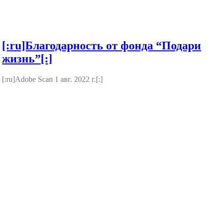
[:ru]Благодарность от фонда “Подари
жизнь”[:]
[:ru]Adobe Scan 1 авг. 2022 г.[:]