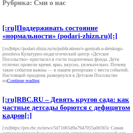
Рубрика:
Сми о нас
[:ru]Поддерживать состояние
«нормальности» (podari-zhizn.ru)[:]
[:ru]https://podari-zhizn.ru/ru/publications/v-gostyah-u-detskogo-
posolstva Культурно-педагогический центр «Детское
Посольство» пригласил в гости подопечных фонда. Дети
отлично провели время: ярко, вкусно, увлекательно. Почему
такие события важны — в нашем репортаже с места событий.
Настоящий праздник развернулся в Детском Посольстве
на
Continue reading
[:ru]RBC.RU – Девять кругов сада: как
частные детсады борются с дефицитом
кадров[:]
[:ru]https://pro.rbc.ru/news/5d71065d9a7947055a06565c Самая