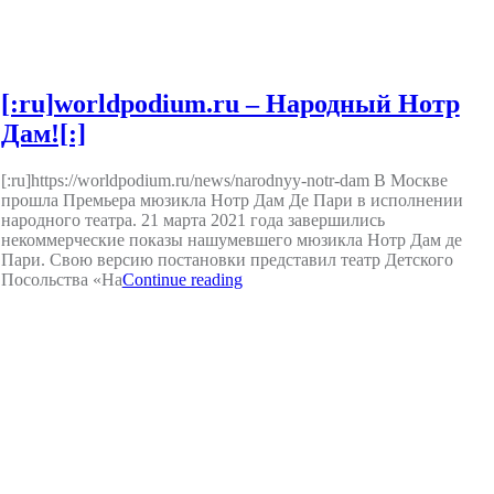
[:ru]worldpodium.ru – Народный Нотр
Дам![:]
[:ru]https://worldpodium.ru/news/narodnyy-notr-dam В Москве
прошла Премьера мюзикла Нотр Дам Де Пари в исполнении
народного театра. 21 марта 2021 года завершились
некоммерческие показы нашумевшего мюзикла Нотр Дам де
Пари. Свою версию постановки представил театр Детского
Посольства «На
Continue reading