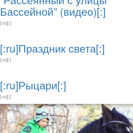
Бассейной” (видео)[:]
[:ru][:]
[:ru]Праздник света[:]
[:ru][:]
[:ru]Рыцари[:]
[:ru][:]