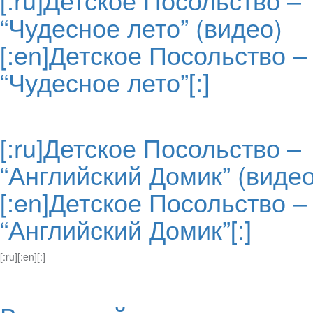
“Чудесное лето” (видео)
[:en]Детское Посольство –
“Чудесное лето”[:]
[:ru]Детское Посольство –
“Английский Домик” (видео
[:en]Детское Посольство –
“Английский Домик”[:]
[:ru][:en][:]