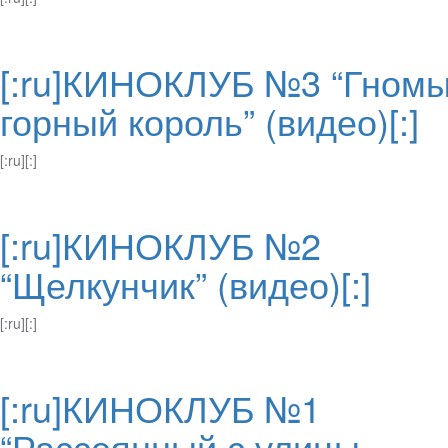
[:ru]КИНОКЛУБ №3 “Гномы
горный король” (видео)[:]
[:ru][:]
[:ru]КИНОКЛУБ №2
“Щелкунчик” (видео)[:]
[:ru][:]
[:ru]КИНОКЛУБ №1
“Рассеянный с улицы