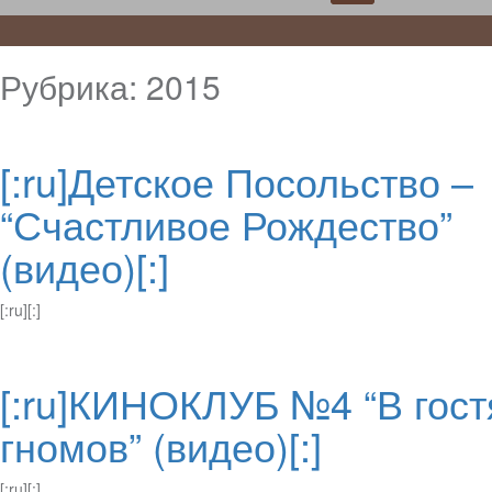
Рубрика:
2015
[:ru]Детское Посольство –
“Счастливое Рождество”
(видео)[:]
[:ru][:]
[:ru]КИНОКЛУБ №4 “В гост
гномов” (видео)[:]
[:ru][:]