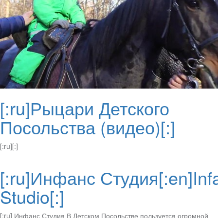
[:ru]Рыцари Детского
Посольства (видео)[:]
[:ru][:]
[:ru]Инфанс Студия[:en]Inf
Studio[:]
[:ru] Инфанс Студия В Детском Посольстве пользуется огромной