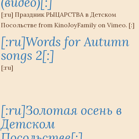
(видео)[:]
[:ru] Праздник РЫЦАРСТВА в Детском
Посольстве from KinoJoyFamily on Vimeo. [:]
[:ru]Words for Autumn
songs 2[:]
[:ru]
[:ru]Золотая осень в
Детском
Посольстве[:]