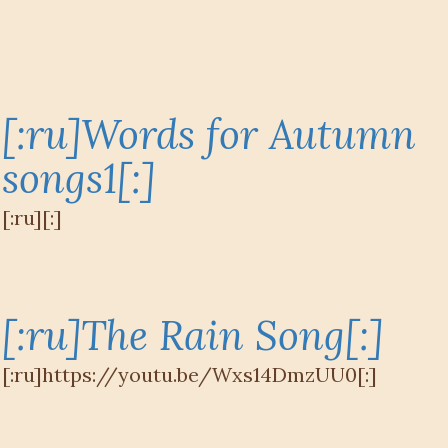
[:ru]Words for Autumn
songs1[:]
[:ru][:]
[:ru]The Rain Song[:]
[:ru]https://youtu.be/Wxs14DmzUU0[:]