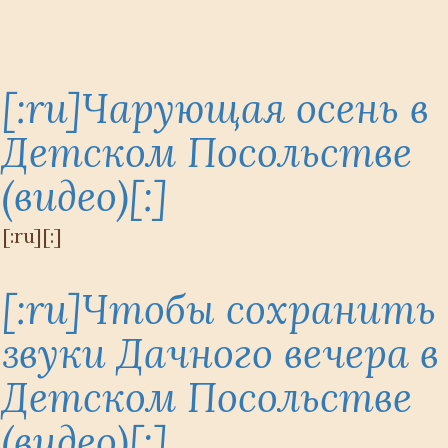
[:ru]Чарующая осень в
Детском Посольстве
(видео)[:]
[:ru][:]
[:ru]Чтобы сохранить
звуки Дачного вечера в
Детском Посольстве
(видео)[:]