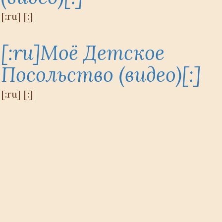
[:ru] [:]
[:ru]Моё Детское
Посольство (видео)[:]
[:ru] [:]