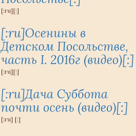
[:ru][:]
[:ru]Осенины в
Детском Посольстве,
часть I. 2016г (видео)[:]
[:ru][:]
[:ru]Дача Суббота
почти осень (видео)[:]
[:ru] [:]