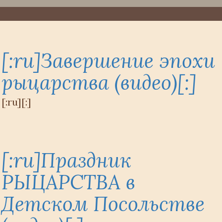
[:ru]Завершение эпохи
рыцарства (видео)[:]
[:ru][:]
[:ru]Праздник
РЫЦАРСТВА в
Детском Посольстве