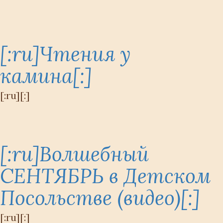
[:ru]Чтения у
камина[:]
[:ru][:]
[:ru]Волшебный
СЕНТЯБРЬ в Детском
Посольстве (видео)[:]
[:ru][:]