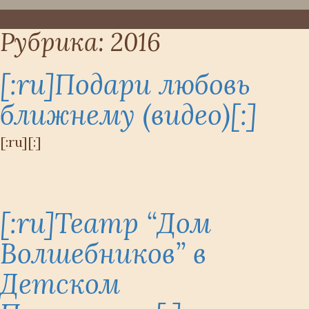
Рубрика:
2016
[:ru]Подари любовь
ближнему (видео)[:]
[:ru][:]
[:ru]Театр “Дом
Волшебников” в
Детском