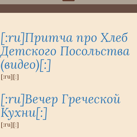
[:ru]Притча про Хлеб
Детского Посольства
(видео)[:]
[:ru][:]
[:ru]Вечер Греческой
Кухни[:]
[:ru][:]