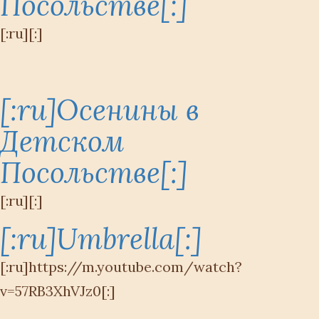
Посольстве[:]
[:ru][:]
[:ru]Осенины в
Детском
Посольстве[:]
[:ru][:]
[:ru]Umbrella[:]
[:ru]https://m.youtube.com/watch?
v=57RB3XhVJz0[:]